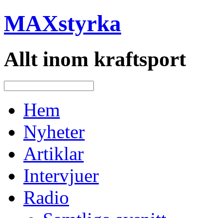
MAXstyrka
Allt inom kraftsport
Hem
Nyheter
Artiklar
Intervjuer
Radio