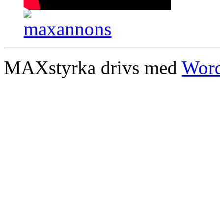
MAXstyrka drivs med
Word