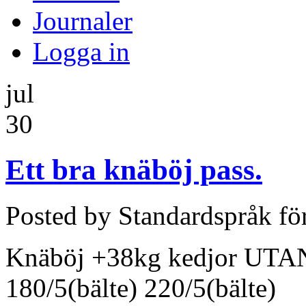
Journaler
Logga in
jul
30
Ett bra knäböj pass.
Posted by Standardspråk fö
Knäböj +38kg kedjor UTAN 
180/5(bälte) 220/5(bälte)