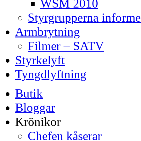
WSM 2010
Styrgrupperna informe
Armbrytning
Filmer – SATV
Styrkelyft
Tyngdlyftning
Butik
Bloggar
Krönikor
Chefen kåserar