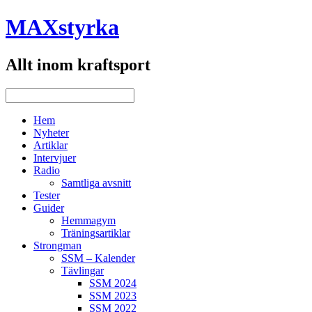
MAXstyrka
Allt inom kraftsport
Hem
Nyheter
Artiklar
Intervjuer
Radio
Samtliga avsnitt
Tester
Guider
Hemmagym
Träningsartiklar
Strongman
SSM – Kalender
Tävlingar
SSM 2024
SSM 2023
SSM 2022