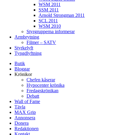
WSM 2011
SSM 2011
Arnold Strongman 2011
SCL 2011
WSM 2010
Styrgrupperna informerar
Armbrytning
Filmer – SATV
Styrkelyft
Tyngdlyftning
Butik
Bloggar
Krönikor
Chefen kåserar
Hypocenter krönika
Fredagskrönikan
Debatt
Wall of Fame
Tävla
MAX Grip
Annonsera
Donera
Redaktionen
Kontakt