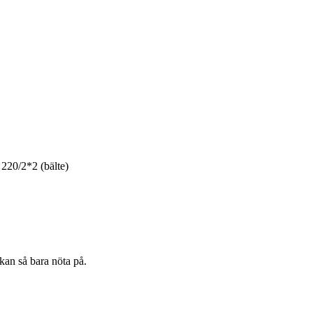
220/2*2 (bälte)
ckan så bara nöta på.