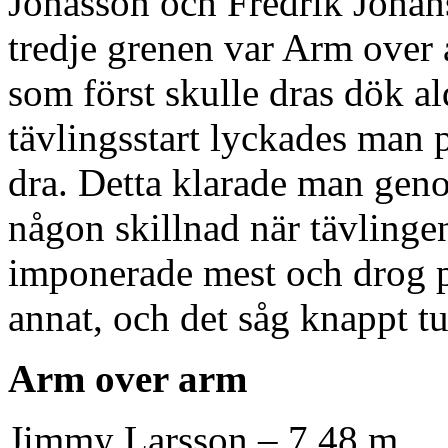
Jonasson och Fredrik Johans
tredje grenen var Arm over 
som först skulle dras dök al
tävlingsstart lyckades man pa
dra. Detta klarade man gen
någon skillnad när tävlinge
imponerade mest och drog p
annat, och det såg knappt tu
Arm over arm
Jimmy Larsson – 7,48 m