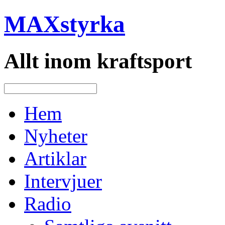
MAXstyrka
Allt inom kraftsport
Hem
Nyheter
Artiklar
Intervjuer
Radio