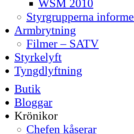
WSM 2010
Styrgrupperna informe
Armbrytning
Filmer – SATV
Styrkelyft
Tyngdlyftning
Butik
Bloggar
Krönikor
Chefen kåserar