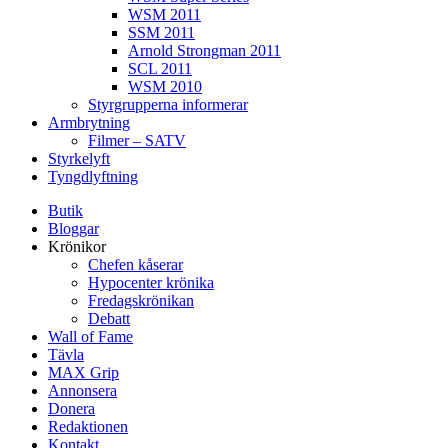
WSM 2011
SSM 2011
Arnold Strongman 2011
SCL 2011
WSM 2010
Styrgrupperna informerar
Armbrytning
Filmer – SATV
Styrkelyft
Tyngdlyftning
Butik
Bloggar
Krönikor
Chefen kåserar
Hypocenter krönika
Fredagskrönikan
Debatt
Wall of Fame
Tävla
MAX Grip
Annonsera
Donera
Redaktionen
Kontakt