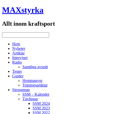
MAXstyrka
Allt inom kraftsport
Hem
Nyheter
Artiklar
Intervjuer
Radio
Samtliga avsnitt
Tester
Guider
Hemmagym
Träningsartiklar
Strongman
SSM – Kalender
Tävlingar
SSM 2024
SSM 2023
SSM 2022