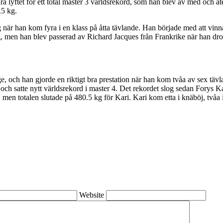
a lyftet för ett total master 3 världsrekord, som han blev av med och åter
.5 kg.
r han kom fyra i en klass på åtta tävlande. Han började med att vinna
kg, men han blev passerad av Richard Jacques från Frankrike när han d
e, och han gjorde en riktigt bra prestation när han kom tvåa av sex tävl
t och satte nytt världsrekord i master 4. Det rekordet slog sedan Forys
men totalen slutade på 480.5 kg för Kari. Kari kom etta i knäböj, tvåa i
Website