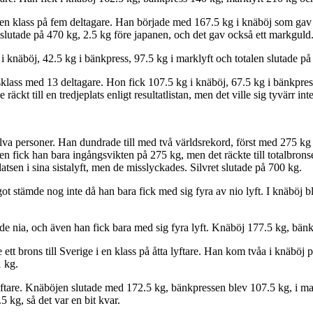
en klass på fem deltagare. Han började med 167.5 kg i knäböj som gav 
 slutade på 470 kg, 2.5 kg före japanen, och det gav också ett markguld
knäböj, 42.5 kg i bänkpress, 97.5 kg i marklyft och totalen slutade på
lass med 13 deltagare. Hon fick 107.5 kg i knäböj, 67.5 kg i bänkpress
ckt till en tredjeplats enligt resultatlistan, men det ville sig tyvärr inte
a personer. Han dundrade till med två världsrekord, först med 275 kg o
 fick han bara ingångsvikten på 275 kg, men det räckte till totalbronset
atsen i sina sistalyft, men de misslyckades. Silvret slutade på 700 kg.
ot stämde nog inte då han bara fick med sig fyra av nio lyft. I knäböj b
e nia, och även han fick bara med sig fyra lyft. Knäböj 177.5 kg, bänk
tt brons till Sverige i en klass på åtta lyftare. Han kom tvåa i knäböj 
1 kg.
lyftare. Knäböjen slutade med 172.5 kg, bänkpressen blev 107.5 kg, i m
5 kg, så det var en bit kvar.