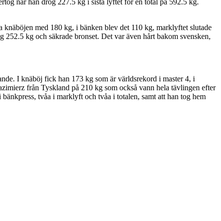
tog när han drog 227.5 kg i sista lyftet för en total på 592.5 kg.
 knäböjen med 180 kg, i bänken blev det 110 kg, marklyftet slutade
rog 252.5 kg och säkrade bronset. Det var även hårt bakom svensken,
ande. I knäböj fick han 173 kg som är världsrekord i master 4, i
 Kazimierz från Tyskland på 210 kg som också vann hela tävlingen efter
 bänkpress, tvåa i marklyft och tvåa i totalen, samt att han tog hem