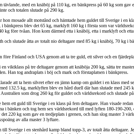
em tävlande, med en knäböj på 110 kg, en bänkpress på 60 kg som gav e
inte och totalen slutade på 290 kg.
 hon mosade allt motstånd och hämtade hem guldet till Sverige i en kla
 bänkpress blev det 65 kg, marklyft 160 kg i första som var världsrekord
 kg före tvåan. Hon kom därmed etta i knäböj, etta i marklyft och etta 
 och slutade åtta av totalt nio deltagare med 85 kg i knäböj, 70 kg i 
före Finland och USA genom att ta tre guld, ett silver och en fjärdepla
en viktklass på tre deltagare genom att knäböja 200 kg, sätta tre maste
alen. Han tog andraplats i böj och mark och förstaplatsen i bänkpress.
de att ta hem silvret efter en jämn kamp om guldet i en klass med sex 
ed 132.5 kg, marklyften blev en hård duell där han slutade med 245 kg
ån Australien som drog 260 kg för guldet och världsrekord och slutade p
m ett guld till Sverige i en klass på fem deltagare. Han visade redan 
 i bänken och tog hem sex världsrekord till med lyften 180-190-200, och 
et 220 kg som gav en tredjeplats i grenen, och han slog master 3 världsr
spoäng av alla master 3 lyftare.
m till Sverige i en stenhård kamp bland topp-3, av totalt åtta deltagare.