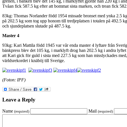
grenen, i bänken blev det 145 kg, i marklyftet gjorde han 220 kg i andr
Tvåan fick 587.5 kg efter att bommat sista marken, och trean fick 582
83kg: Thomas Norlander född 1954 missade bronset med ynka 2.5 kg nä
på 202.5 kg som tog upp honom till tredjeplatsen i totalen på 492.5 
och sjundeplatsen slutade på 487.5 kg.
Master 4
93kg: Kari Mattila född 1945 var vår enda master 4 lyftare från Sverig
bänkpress blev det 105 kg, i marklyft drog han 202.5 kg i andra lyfte
att Kari gick för guld i sista med 227.5 kg som han misslyckades med, 
världsrekordet i knäböj till Sverige.
(Foton: IPF)
Leave a Reply
Name
Mail
(required)
(required)