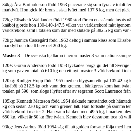
84kg: Åsa Bartholdsson född 1963 placerade sig som fyra av totalt f
marklyft. Hon gick för brons i sista lyftet med 137.5 kg, men det gick 
72kg: Elisabeth Wahlander född 1960 stod för en enastående insats när
knäböj gjorde hon 130-140-147.5 vilket var världsrekord rakt igenom, i
världsrekord samt i totalen som där med slutade på 382.5 kg som var 40
72kg: Jannica Cassegård född 1962 deltog i samma klass som Elisabeth
marklyft och totalt blev det 260 kg.
Master 3
– De svenska hjältarna i herrar master 3 vann nationskampen 
120+: Göran Andersson född 1953 lyckades bärga guldet till Sverige i 
kg som gav en total på 610 kg och ett nytt master 3 världsrekord i tot
120kg: Rudiger Hopp född 1955 med en blygsam vikt på 105.42 kg klara
i knäböj på 212.5 kg och vann den grenen, i bänkpress kom han tvåa m
totalen på 590, som slogs i lyftet efter av segraren Scott Laurence fr
105kg: Kenneth Mattsson född 1954 slaktade motståndet och hämtade he
kg och sedan 230 kg och vann grenen lätt. Han fortsatte på samma tema
världsrekord i master 2. Han vann bänken med 49.5 kg, i marken blev d
650 kg, vilket är 50 kg före tvåan. Kenneth blev dessutom trea på wilk
93kg: Jens Aarhus född 1954 såg till att gulden fortsatte följa med he