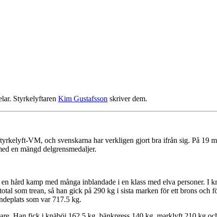
elar. Styrkelyftaren
Kim Gustafsson
skriver dem.
tyrkelyft-VM, och svenskarna har verkligen gjort bra ifrån sig. På 19 m
tt med en mängd delgrensmedaljer.
r en hård kamp med många inblandade i en klass med elva personer. I k
l som trean, så han gick på 290 kg i sista marken för ett brons och för at
jundeplats som var 717.5 kg.
re. Han fick i knäböj 162.5 kg, bänkpress 140 kg, marklyft 210 kg och