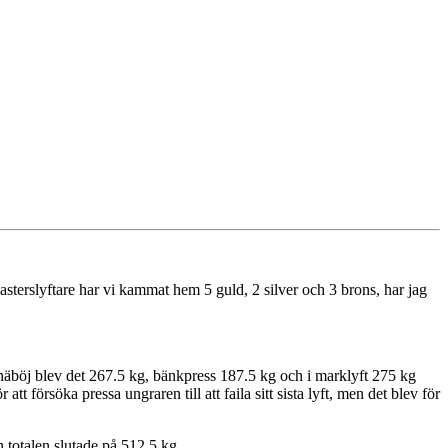
asterslyftare har vi kammat hem 5 guld, 2 silver och 3 brons, har jag
näböj blev det 267.5 kg, bänkpress 187.5 kg och i marklyft 275 kg
t försöka pressa ungraren till att faila sitt sista lyft, men det blev för
 totalen slutade på 512.5 kg.