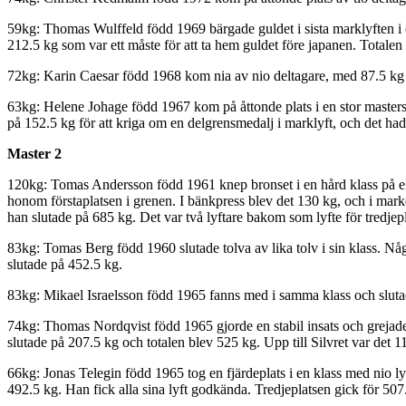
59kg: Thomas Wulffeld född 1969 bärgade guldet i sista marklyften i 
212.5 kg som var ett måste för att ta hem guldet före japanen. Totalen
72kg: Karin Caesar född 1968 kom nia av nio deltagare, med 87.5 kg i 
63kg: Helene Johage född 1967 kom på åttonde plats i en stor mastersk
på 152.5 kg för att kriga om en delgrensmedalj i marklyft, och det hade rä
Master 2
120kg: Tomas Andersson född 1961 knep bronset i en hård klass på elv
honom förstaplatsen i grenen. I bänkpress blev det 130 kg, och i marken
han slutade på 685 kg. Det var två lyftare bakom som lyfte för tredjepl
83kg: Tomas Berg född 1960 slutade tolva av lika tolv i sin klass. Någ
slutade på 452.5 kg.
83kg: Mikael Israelsson född 1965 fanns med i samma klass och slutad
74kg: Thomas Nordqvist född 1965 gjorde en stabil insats och grejade e
slutade på 207.5 kg och totalen blev 525 kg. Upp till Silvret var det 1
66kg: Jonas Telegin född 1965 tog en fjärdeplats i en klass med nio 
492.5 kg. Han fick alla sina lyft godkända. Tredjeplatsen gick för 507.