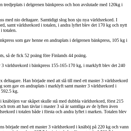
n tredjeplats i delgrenen bänkpress och hon avslutade med 120kg i
ss med nio deltagare. Samtidigt slog hon sju nya världsrekord. I
, samt världsrekord i totalen, i andra lyftet blev det 170 kg och nytt
i totalen.
bänkpress som gav henne en andraplats i delgrenen bänkpress, 105 kg i
ts, så de fick 52 poäng före Finlands 44 poäng.
r 3 världsrekord i bänkpress 155-165-170 kg, i marklyft blev det 240
deltagare. Han började med att slå till med ett master 3 världsrekord
 som gav en andraplats i marklyft samt master 3 världsrekord i
å 592.5 kg.
i knäböjen var skåpet skulle stå med dubbla världsrekord, först 215
trots att han tävlar i master 3 så är samtliga av de lyften även
ekord i totalen både i första och andra lyftet i marken. Totalen blev
 Jens började med ett master 3 världsrekord i knäböj på 220 kg och vann