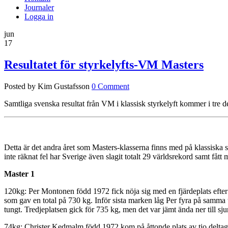
Journaler
Logga in
jun
17
Resultatet för styrkelyfts-VM Masters
Posted by Kim Gustafsson
0 Comment
Samtliga svenska resultat från VM i klassisk styrkelyft kommer i tre d
Detta är det andra året som Masters-klasserna finns med på klassiska s
inte räknat fel har Sverige även slagit totalt 29 världsrekord samt få
Master 1
120kg: Per Montonen född 1972 fick nöja sig med en fjärdeplats efte
som gav en total på 730 kg. Inför sista marken låg Per fyra på samma tota
tungt. Tredjeplatsen gick för 735 kg, men det var jämt ända ner till s
74kg: Christer Kedmalm född 1972 kom på åttonde plats av tio deltaga