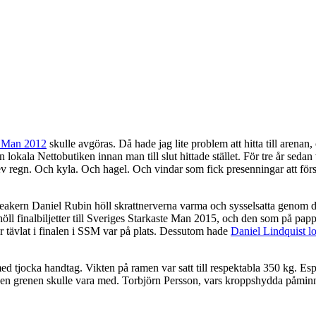
e Man 2012
skulle avgöras. Då hade jag lite problem att hitta till arenan,
okala Nettobutiken innan man till slut hittade stället. För tre år sedan
ev regn. Och kyla. Och hagel. Och vindar som fick presenningar att förs
eakern Daniel Rubin höll skrattnerverna varma och sysselsatta genom dive
nnehöll finalbiljetter till Sveriges Starkaste Man 2015, och den som på 
ar tävlat i finalen i SSM var på plats. Dessutom hade
Daniel Lindquist l
d tjocka handtag. Vikten på ramen var satt till respektabla 350 kg. E
 den grenen skulle vara med. Torbjörn Persson, vars kroppshydda påmi