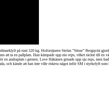
 bilmarklyft på runt 320 kg. Hoforstjuren Stefan ”Stisse” Bergqvist gjord
s att ta en pallplats. Han kämpade upp nio reps, vilket räckte till en 
r en andraplats i grenen. Love Häkänen grisade upp sju reps, men hade 
da, och kände att han inte ville riskera något inför SM i styrkelyft som 