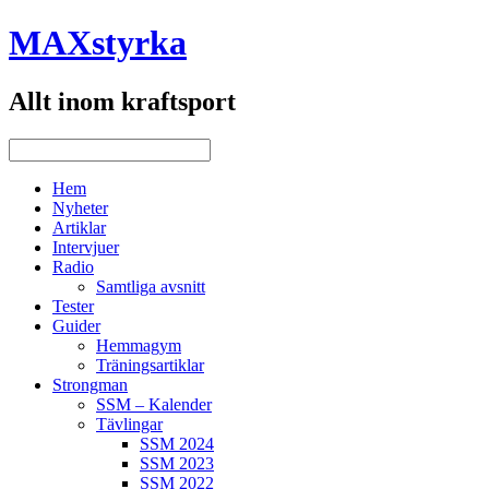
MAXstyrka
Allt inom kraftsport
Hem
Nyheter
Artiklar
Intervjuer
Radio
Samtliga avsnitt
Tester
Guider
Hemmagym
Träningsartiklar
Strongman
SSM – Kalender
Tävlingar
SSM 2024
SSM 2023
SSM 2022