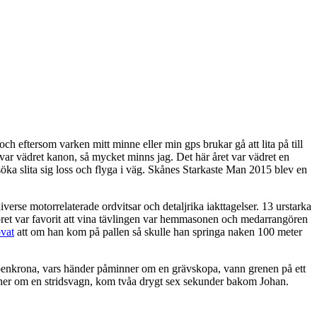
 och eftersom varken mitt minne eller min gps brukar gå att lita på till
 var vädret kanon, så mycket minns jag. Det här året var vädret en
öka slita sig loss och flyga i väg. Skånes Starkaste Man 2015 blev en
rse motorrelaterade ordvitsar och detaljrika iakttagelser. 13 urstarka
pappret var favorit att vina tävlingen var hemmasonen och medarrangören
ovat
att om han kom på pallen så skulle han springa naken 100 meter
spenkrona, vars händer påminner om en grävskopa, vann grenen på ett
nner om en stridsvagn, kom tvåa drygt sex sekunder bakom Johan.