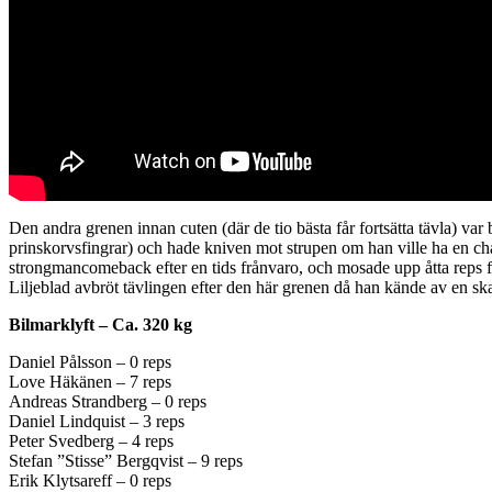
Den andra grenen innan cuten (där de tio bästa får fortsätta tävla) var
prinskorvsfingrar) och hade kniven mot strupen om han ville ha en chan
strongmancomeback efter en tids frånvaro, och mosade upp åtta reps fö
Liljeblad avbröt tävlingen efter den här grenen då han kände av en ska
Bilmarklyft – Ca. 320 kg
Daniel Pålsson – 0 reps
Love Häkänen – 7 reps
Andreas Strandberg – 0 reps
Daniel Lindquist – 3 reps
Peter Svedberg – 4 reps
Stefan ”Stisse” Bergqvist – 9 reps
Erik Klytsareff – 0 reps