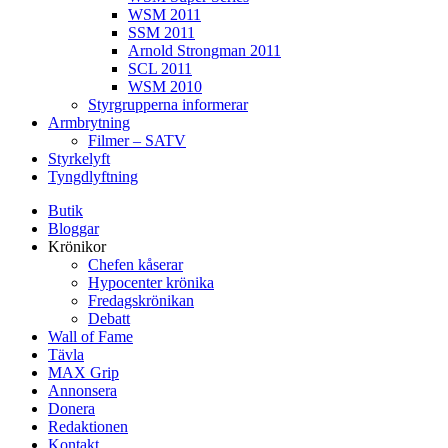
WSM 2011
SSM 2011
Arnold Strongman 2011
SCL 2011
WSM 2010
Styrgrupperna informerar
Armbrytning
Filmer – SATV
Styrkelyft
Tyngdlyftning
Butik
Bloggar
Krönikor
Chefen kåserar
Hypocenter krönika
Fredagskrönikan
Debatt
Wall of Fame
Tävla
MAX Grip
Annonsera
Donera
Redaktionen
Kontakt