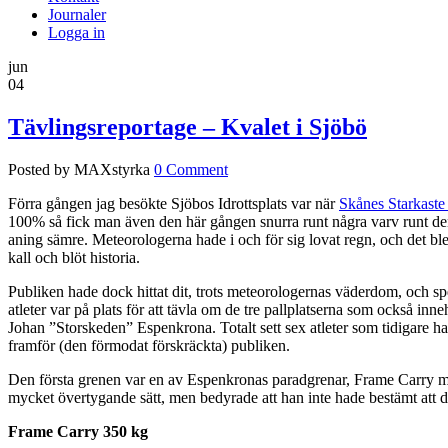
Journaler
Logga in
jun
04
Tävlingsreportage – Kvalet i Sjöbö
Posted by MAXstyrka
0 Comment
Förra gången jag besökte Sjöbos Idrottsplats var när
Skånes Starkast
100% så fick man även den här gången snurra runt några varv runt den l
aning sämre. Meteorologerna hade i och för sig lovat regn, och det bl
kall och blöt historia.
Publiken hade dock hittat dit, trots meteorologernas väderdom, och sp
atleter var på plats för att tävla om de tre pallplatserna som också i
Johan ”Storskeden” Espenkrona. Totalt sett sex atleter som tidigare h
framför (den förmodat förskräckta) publiken.
Den första grenen var en av Espenkronas paradgrenar, Frame Carry me
mycket övertygande sätt, men bedyrade att han inte hade bestämt att
Frame Carry 350 kg