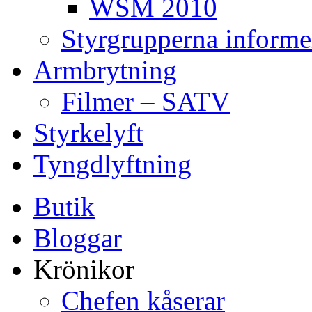
WSM 2010
Styrgrupperna informe
Armbrytning
Filmer – SATV
Styrkelyft
Tyngdlyftning
Butik
Bloggar
Krönikor
Chefen kåserar