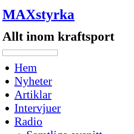
MAXstyrka
Allt inom kraftsport
Hem
Nyheter
Artiklar
Intervjuer
Radio