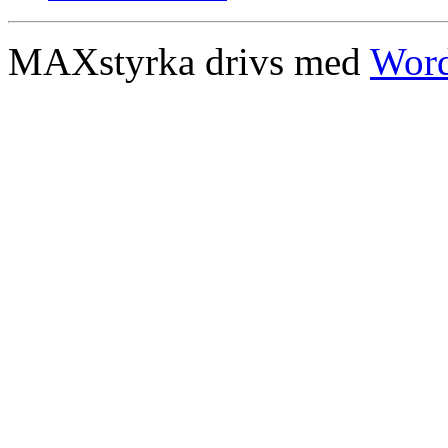
MAXstyrka drivs med
Word