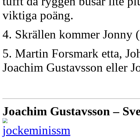
tufft då ryggen busar lite p
viktiga poäng.
4. Skrällen kommer Jonny (l
5. Martin Forsmark etta, Joh
Joachim Gustavsson eller J
Joachim Gustavsson – Sve