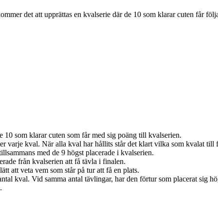
 kommer det att upprättas en kvalserie där de 10 som klarar cuten får föl
de 10 som klarar cuten som får med sig poäng till kvalserien.
varje kval. När alla kval har hållits står det klart vilka som kvalat till 
n tillsammans med de 9 högst placerade i kvalserien.
ade från kvalserien att få tävla i finalen.
lätt att veta vem som står på tur att få en plats.
ntal kval. Vid samma antal tävlingar, har den förtur som placerat sig hög
.