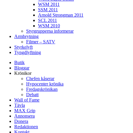
WSM 2011
SSM 2011
Arnold Strongman 2011
SCL 2011
WSM 2010
Styrgrupperna informerar
Armbrytning
Filmer – SATV
Styrkelyft
Tyngdlyftning
Butik
Bloggar
Krönikor
Chefen kåserar
Hypocenter krönika
Fredagskrönikan
Debatt
Wall of Fame
Tävla
MAX Grip
Annonsera
Donera
Redaktionen
Kontakt