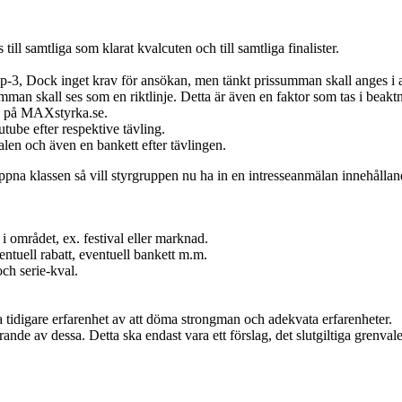
 till samtliga som klarat kvalcuten och till samtliga finalister.
-3, Dock inget krav för ansökan, men tänkt prissumman skall anges i a
 Summan skall ses som en riktlinje. Detta är även en faktor som tas i bea
sa på MAXstyrka.se.
tube efter respektive tävling.
len och även en bankett efter tävlingen.
n öppna klassen så vill styrgruppen nu ha in en intresseanmälan innehållan
området, ex. festival eller marknad.
tuell rabatt, eventuell bankett m.m.
ch serie-kval.
tidigare erfarenhet av att döma strongman och adekvata erfarenheter.
ande av dessa. Detta ska endast vara ett förslag, det slutgiltiga grenva