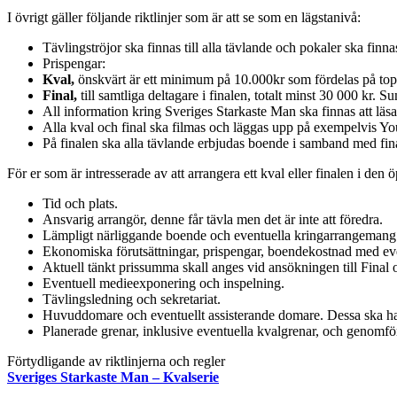
I övrigt gäller följande riktlinjer som är att se som en lägstanivå:
Tävlingströjor ska finnas till alla tävlande och pokaler ska finnas
Prispengar:
Kval,
önskvärt är ett minimum på 10.000kr som fördelas på topp
Final,
till samtliga deltagare i finalen, totalt minst 30 000 kr.
All information kring Sveriges Starkaste Man ska finnas att lä
Alla kval och final ska filmas och läggas upp på exempelvis You
På finalen ska alla tävlande erbjudas boende i samband med fina
För er som är intresserade av att arrangera ett kval eller finalen i de
Tid och plats.
Ansvarig arrangör, denne får tävla men det är inte att föredra.
Lämpligt närliggande boende och eventuella kringarrangemang i 
Ekonomiska förutsättningar, prispengar, boendekostnad med even
Aktuell tänkt prissumma skall anges vid ansökningen till Final o
Eventuell medieexponering och inspelning.
Tävlingsledning och sekretariat.
Huvuddomare och eventuellt assisterande domare. Dessa ska ha 
Planerade grenar, inklusive eventuella kvalgrenar, och genomför
Förtydligande av riktlinjerna och regler
Sveriges Starkaste Man – Kvalserie