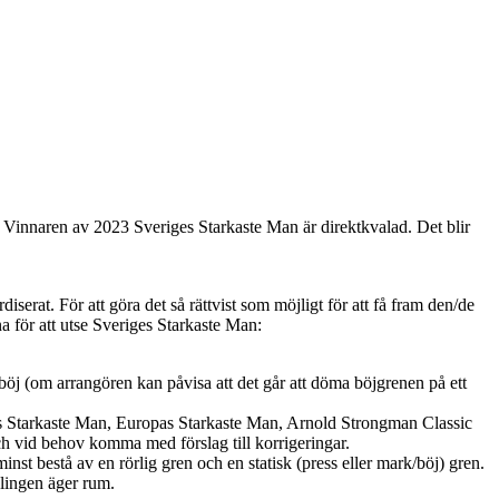
n! Vinnaren av 2023 Sveriges Starkaste Man är direktkvalad. Det blir
iserat. För att göra det så rättvist som möjligt för att få fram den/de
na för att utse Sveriges Starkaste Man:
äböj (om arrangören kan påvisa att det går att döma böjgrenen på ett
ens Starkaste Man, Europas Starkaste Man, Arnold Strongman Classic
ch vid behov komma med förslag till korrigeringar.
 minst bestå av en rörlig gren och en statisk (press eller mark/böj) gren.
vlingen äger rum.