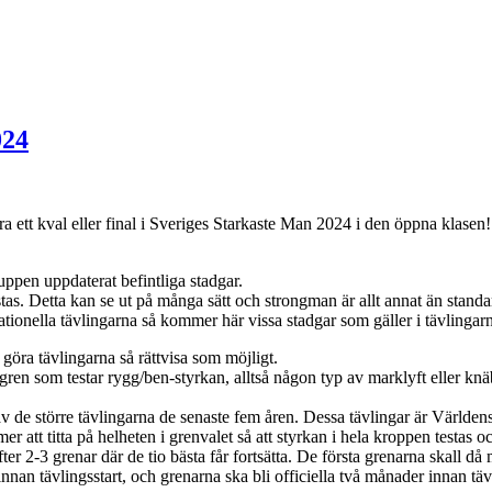
024
ra ett kval eller final i Sveriges Starkaste Man 2024 i den öppna klase
ruppen uppdaterat befintliga stadgar.
tas. Detta kan se ut på många sätt och strongman är allt annat än standard
ernationella tävlingarna så kommer här vissa stadgar som gäller i tävlingar
 göra tävlingarna så rättvisa som möjligt.
gren som testar rygg/ben-styrkan, alltså någon typ av marklyft eller kn
v de större tävlingarna de senaste fem åren. Dessa tävlingar är Värld
tt titta på helheten i grenvalet så att styrkan i hela kroppen testas o
efter 2-3 grenar där de tio bästa får fortsätta. De första grenarna skall då
innan tävlingsstart, och grenarna ska bli officiella två månader innan tä