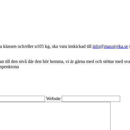
na klassen och/eller u105 kg, ska vara inskickad till
info@maxstyrka.se
s
man till den nivå där den hör hemma, vi är gärna med och stöttar med sva
Espenkrona
Website