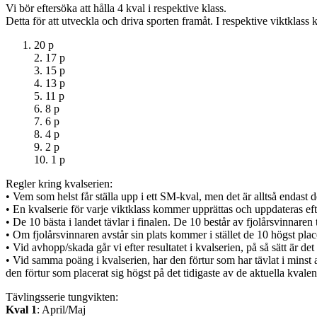
Vi bör eftersöka att hålla 4 kval i respektive klass.
Detta för att utveckla och driva sporten framåt. I respektive viktklass
20 p
2. 17 p
3. 15 p
4. 13 p
5. 11 p
6. 8 p
7. 6 p
8. 4 p
9. 2 p
10. 1 p
Regler kring kvalserien:
• Vem som helst får ställa upp i ett SM-kval, men det är alltså endast 
• En kvalserie för varje viktklass kommer upprättas och uppdateras efter 
• De 10 bästa i landet tävlar i finalen. De 10 består av fjolårsvinnare
• Om fjolårsvinnaren avstår sin plats kommer i stället de 10 högst placer
• Vid avhopp/skada går vi efter resultatet i kvalserien, på så sätt är det 
• Vid samma poäng i kvalserien, har den förtur som har tävlat i minst a
den förtur som placerat sig högst på det tidigaste av de aktuella kvalen
Tävlingsserie tungvikten:
Kval 1
: April/Maj