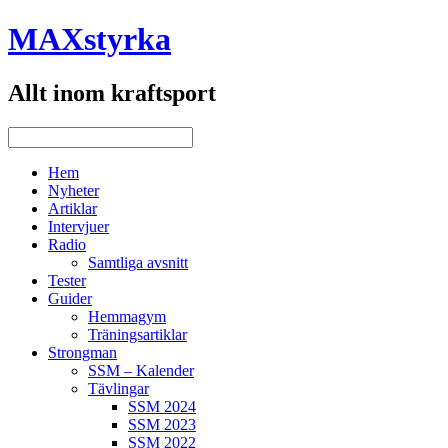
MAXstyrka
Allt inom kraftsport
Hem
Nyheter
Artiklar
Intervjuer
Radio
Samtliga avsnitt
Tester
Guider
Hemmagym
Träningsartiklar
Strongman
SSM – Kalender
Tävlingar
SSM 2024
SSM 2023
SSM 2022