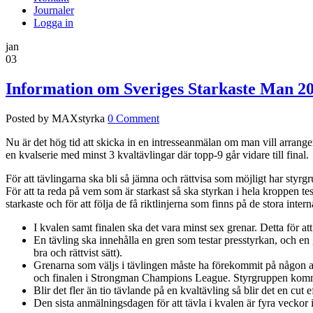
Journaler
Logga in
jan
03
Information om Sveriges Starkaste Man 2
Posted by MAXstyrka
0 Comment
Nu är det hög tid att skicka in en intresseanmälan om man vill arrange
en kvalserie med minst 3 kvaltävlingar där topp-9 går vidare till final.
För att tävlingarna ska bli så jämna och rättvisa som möjligt har styrg
För att ta reda på vem som är starkast så ska styrkan i hela kroppen tes
starkaste och för att följa de få riktlinjerna som finns på de stora int
I kvalen samt finalen ska det vara minst sex grenar. Detta för att
En tävling ska innehålla en gren som testar presstyrkan, och en 
bra och rättvist sätt).
Grenarna som väljs i tävlingen måste ha förekommit på någon a
och finalen i Strongman Champions League. Styrgruppen kommer a
Blir det fler än tio tävlande på en kvaltävling så blir det en cut 
Den sista anmälningsdagen för att tävla i kvalen är fyra veckor 