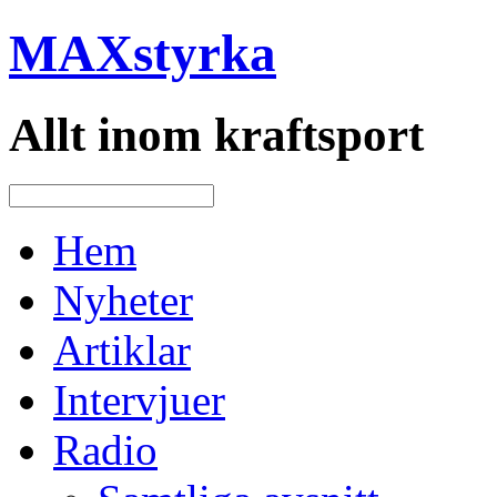
MAXstyrka
Allt inom kraftsport
Hem
Nyheter
Artiklar
Intervjuer
Radio