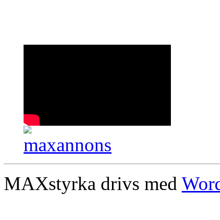
MAXstyrka drivs med
Word