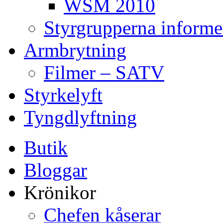
WSM 2010
Styrgrupperna informe
Armbrytning
Filmer – SATV
Styrkelyft
Tyngdlyftning
Butik
Bloggar
Krönikor
Chefen kåserar