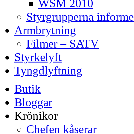
WSM 2010
Styrgrupperna informe
Armbrytning
Filmer – SATV
Styrkelyft
Tyngdlyftning
Butik
Bloggar
Krönikor
Chefen kåserar