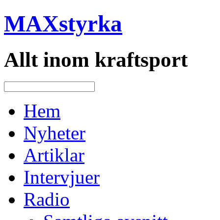
MAXstyrka
Allt inom kraftsport
Hem
Nyheter
Artiklar
Intervjuer
Radio