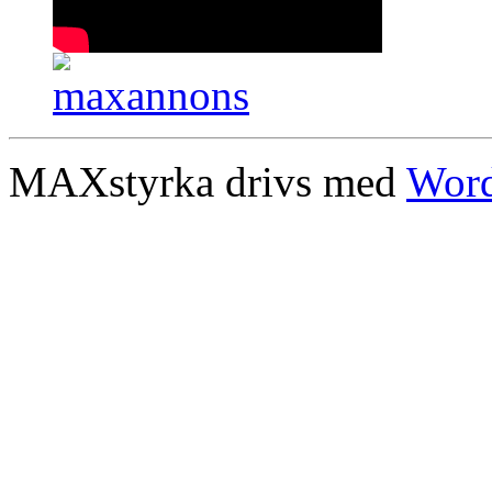
MAXstyrka drivs med
Word