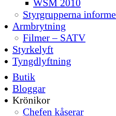
WSM 2010
Styrgrupperna informe
Armbrytning
Filmer – SATV
Styrkelyft
Tyngdlyftning
Butik
Bloggar
Krönikor
Chefen kåserar