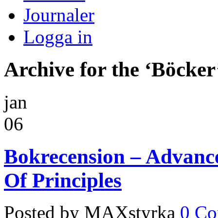
Journaler
Logga in
Archive for the ‘Böcker
jan
06
Bokrecension – Advanc
Of Principles
Posted by MAXstyrka
0 C