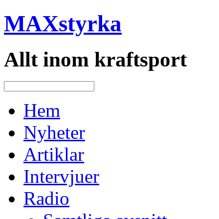
MAXstyrka
Allt inom kraftsport
Hem
Nyheter
Artiklar
Intervjuer
Radio