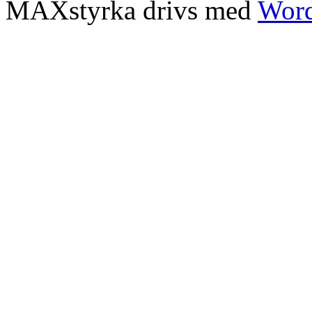
MAXstyrka drivs med
Word