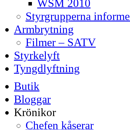
WSM 2010
Styrgrupperna informe
Armbrytning
Filmer – SATV
Styrkelyft
Tyngdlyftning
Butik
Bloggar
Krönikor
Chefen kåserar