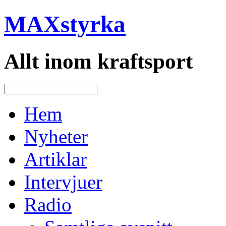
MAXstyrka
Allt inom kraftsport
Hem
Nyheter
Artiklar
Intervjuer
Radio