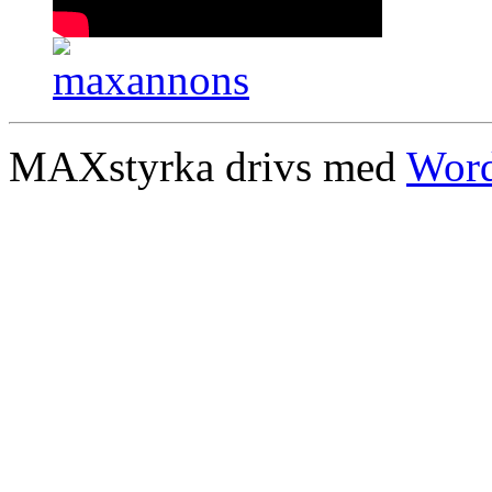
MAXstyrka drivs med
Word