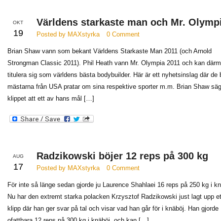
Världens starkaste man och Mr. Olympi
OKT
19
Posted by MAXstyrka
0 Comment
Brian Shaw vann som bekant Världens Starkaste Man 2011 (och Arnold
Strongman Classic 2011). Phil Heath vann Mr. Olympia 2011 och kan där
titulera sig som världens bästa bodybuilder. Här är ett nyhetsinslag där de
mästarna från USA pratar om sina respektive sporter m.m. Brian Shaw säg
klippet att ett av hans mål […]
Radzikowski böjer 12 reps på 300 kg
AUG
17
Posted by MAXstyrka
0 Comment
För inte så länge sedan gjorde ju Laurence Shahlaei 16 reps på 250 kg i kn
Nu har den extremt starka polacken Krzysztof Radzikowski just lagt upp et
klipp där han ger svar på tal och visar vad han går för i knäböj. Han gjorde
ofattbara 12 reps på 300 kg i knäböj, och kan […]