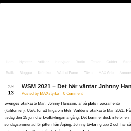
Hem
Nyheter
Artiklar
Intervjuer
Radio
Tester
Guider
Stro
Butik
Bloggar
Krönikor
Wall of Fame
Tävla
MAX Grip
Annon
WSM 2021 – Det här väntar Johnny Ha
JUN
13
Posted by MAXstyrka
0 Comment
Sveriges Starkaste Man, Johnny Hansson, är på plats i Sacramento
(Kalifornien), USA, för att kriga om titeln Världens Starkaste Man 2021. På
tisdag den 15 juni drar kvaltävlingarna igång. Det kommer dock inte bli en
söndagspromenad för jätten från Årjäng. Johnny tävlar i grupp 2 och har så