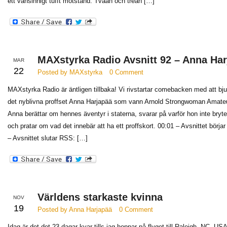
ett vansinnigt tufft motstånd. Tvåan och trean […]
MAXstyrka Radio Avsnitt 92 – Anna Ha
MAR
22
Posted by MAXstyrka
0 Comment
MAXstyrka Radio är äntligen tillbaka! Vi rivstartar comebacken med att bju
det nyblivna proffset Anna Harjapää som vann Arnold Strongwoman Amateu
Anna berättar om hennes äventyr i staterna, svarar på varför hon inte bryt
och pratar om vad det innebär att ha ett proffskort. 00:01 – Avsnittet börjar
– Avsnittet slutar RSS: […]
Världens starkaste kvinna
NOV
19
Posted by Anna Harjapää
0 Comment
Idag är det det 23 dagar kvar tills jag hoppar på flyget till Raleigh, NC, US