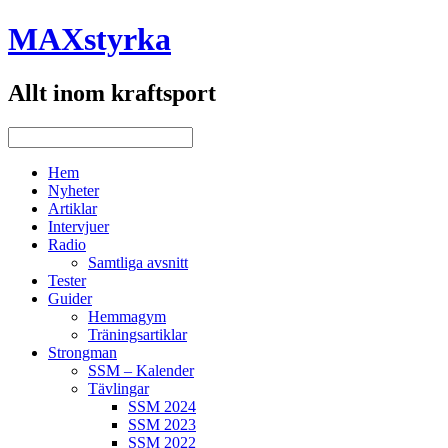
MAXstyrka
Allt inom kraftsport
Hem
Nyheter
Artiklar
Intervjuer
Radio
Samtliga avsnitt
Tester
Guider
Hemmagym
Träningsartiklar
Strongman
SSM – Kalender
Tävlingar
SSM 2024
SSM 2023
SSM 2022