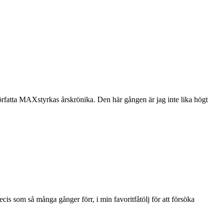
örfatta MAXstyrkas årskrönika. Den här gången är jag inte lika högt
is som så många gånger förr, i min favoritfåtölj för att försöka