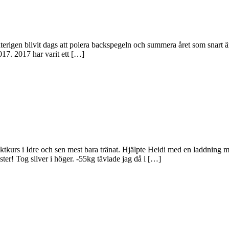
återigen blivit dags att polera backspegeln och summera året som snart ä
017. 2017 har varit ett […]
laktkurs i Idre och sen mest bara tränat. Hjälpte Heidi med en laddning
ster! Tog silver i höger. -55kg tävlade jag då i […]