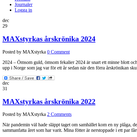
Journaler
Logga in
dec
29
MAXstyrkas årskrönika 2024
Posted by MAXstyrka
0 Comment
2024 – Ömsom guld, ömsom fekalier 2024 är snart ett minne blott och ä
upp i Norge som jag var för ett år sedan när den förra årskrönikan sku
dec
31
MAXstyrkas årskrönika 2022
Posted by MAXstyrka
2 Comments
När pandemin väl hade släppt taget om samhället kom en ny plåga, den h
sammanfatta året som har varit. Mina fötter är nerstoppade i ett par f