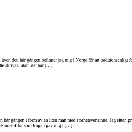
ven den här gången befinner jag mig i Norge för att traditionsenligt f
lle skrivas, utan det här […]
är gången i form av en liten man med storhetsvansinne. Jag sitter, prec
årskinnstofflor som frugan gav mig i […]