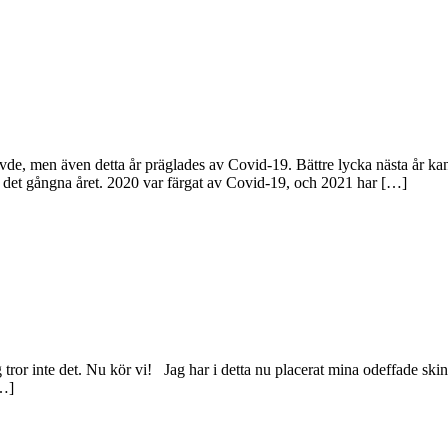
, men även detta år präglades av Covid-19. Bättre lycka nästa år kanske? 
r det gångna året. 2020 var färgat av Covid-19, och 2021 har […]
g tror inte det. Nu kör vi! Jag har i detta nu placerat mina odeffade skin
[…]