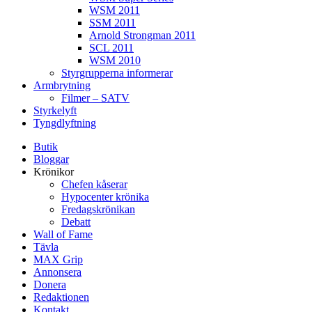
WSM 2011
SSM 2011
Arnold Strongman 2011
SCL 2011
WSM 2010
Styrgrupperna informerar
Armbrytning
Filmer – SATV
Styrkelyft
Tyngdlyftning
Butik
Bloggar
Krönikor
Chefen kåserar
Hypocenter krönika
Fredagskrönikan
Debatt
Wall of Fame
Tävla
MAX Grip
Annonsera
Donera
Redaktionen
Kontakt