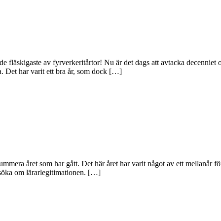
 fläskigaste av fyrverkeritårtor! Nu är det dags att avtacka decenniet oc
. Det har varit ett bra år, som dock […]
summera året som har gått. Det här året har varit något av ett mellanå
ansöka om lärarlegitimationen. […]