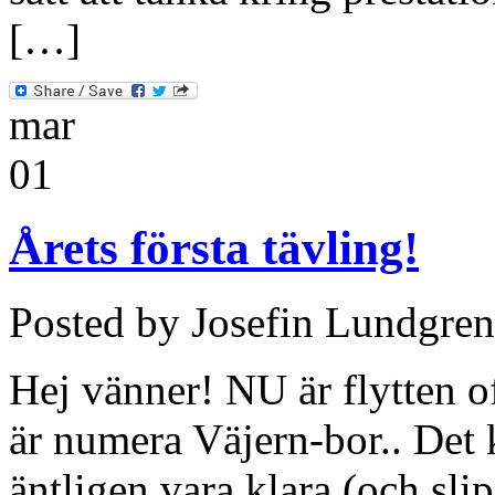
[…]
mar
01
Årets första tävling!
Posted by Josefin Lundgren
Hej vänner! NU är flytten of
är numera Väjern-bor.. Det k
äntligen vara klara (och sli