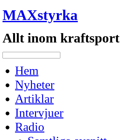
MAXstyrka
Allt inom kraftsport
Hem
Nyheter
Artiklar
Intervjuer
Radio