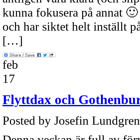
kunna fokusera på annat 🙂 D
och har siktet helt inställt p
[…]
feb
17
Flyttdax och Gothenbu
Posted by Josefin Lundgren
Denna veckan är full av förv