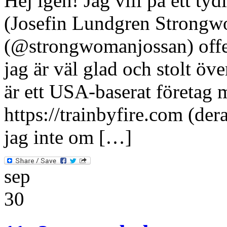
Hej igen! Jag vill på ett ty
(Josefin Lundgren Strongw
(@strongwomanjossan) offe
jag är väl glad och stolt öv
är ett USA-baserat företag 
https://trainbyfire.com (de
jag inte om […]
sep
30