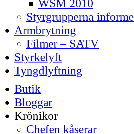
WSM 2010
Styrgrupperna informe
Armbrytning
Filmer – SATV
Styrkelyft
Tyngdlyftning
Butik
Bloggar
Krönikor
Chefen kåserar