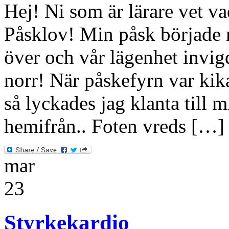
Hej! Ni som är lärare vet va
Påsklov! Min påsk började 
över och vår lägenhet invig
norr! När påskefyrn var kik
så lyckades jag klanta till 
hemifrån.. Foten vreds […]
mar
23
Styrkekardio