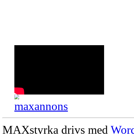
MAXstyrka drivs med
Word