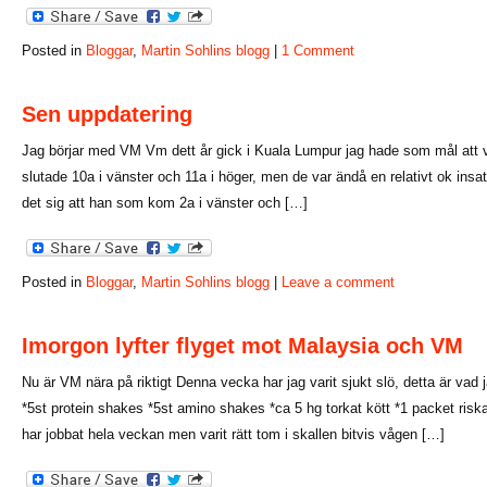
Posted in
Bloggar
,
Martin Sohlins blogg
|
1 Comment
Sen uppdatering
Jag börjar med VM Vm dett år gick i Kuala Lumpur jag hade som mål att v
slutade 10a i vänster och 11a i höger, men de var ändå en relativt ok insat
det sig att han som kom 2a i vänster och […]
Posted in
Bloggar
,
Martin Sohlins blogg
|
Leave a comment
Imorgon lyfter flyget mot Malaysia och VM
Nu är VM nära på riktigt Denna vecka har jag varit sjukt slö, detta är vad ja
*5st protein shakes *5st amino shakes *ca 5 hg torkat kött *1 packet riskak
har jobbat hela veckan men varit rätt tom i skallen bitvis vågen […]