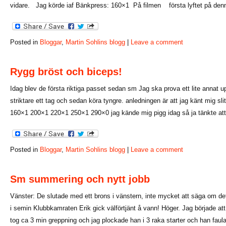
vidare. Jag körde iaf Bänkpress: 160×1 På filmen första lyftet på de
Posted in
Bloggar
,
Martin Sohlins blogg
|
Leave a comment
Rygg bröst och biceps!
Idag blev de första riktiga passet sedan sm Jag ska prova ett lite annat up
striktare ett tag och sedan köra tyngre. anledningen är att jag känt mig sl
160×1 200×1 220×1 250×1 290×0 jag kände mig pigg idag så ja tänkte att 
Posted in
Bloggar
,
Martin Sohlins blogg
|
Leave a comment
Sm summering och nytt jobb
Vänster: De slutade med ett brons i vänstern, inte mycket att säga om det
i semin Klubbkamraten Erik gick välförtjänt å vann! Höger. Jag började 
tog ca 3 min greppning och jag plockade han i 3 raka starter och han faul