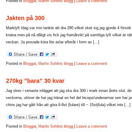
Posted in
Bloggar
,
Martin Sohlins blogg
|
Leave a comment
Jakten på 300
Marklyft Idag var min tankte att dra 280 vilket sket sig jag gjorde 4 försök
knäna men på nå dåligt vis fick jag framåtvikt på samtliga lyft vilket är rät
veckan. Ja provade köra lite axlar efteråt i form av […]
Posted in
Bloggar
,
Martin Sohlins blogg
|
Leave a comment
270kg ”bara” 30 kvar
Jag skev i senaste inlägget att jag ska dra 300 i mark innan årets slut, d
veckorna, utöver de har jag tränat en hel del biceps/underarmar sen har j
chins jag har gått från att göra 6-8st (fulare) till ~ 15st(fula) vilket inte […]
Posted in
Bloggar
,
Martin Sohlins blogg
|
Leave a comment