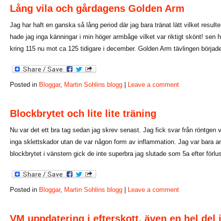
Lång vila och gårdagens Golden Arm
Jag har haft en ganska så lång period där jag bara tränat lätt vilket resulte
hade jag inga känningar i min höger armbåge vilket var riktigt skönt! sen ha
kring 115 nu mot ca 125 tidigare i december. Golden Arm tävlingen börja
Posted in
Bloggar
,
Martin Sohlins blogg
|
Leave a comment
Blockbrytet och lite lite träning
Nu var det ett bra tag sedan jag skrev senast. Jag fick svar från röntgen
inga sklettskador utan de var någon form av inflammation. Jag var bara a
blockbrytet i vänstern gick de inte superbra jag slutade som 5a efter förlu
Posted in
Bloggar
,
Martin Sohlins blogg
|
Leave a comment
VM uppdatering i efterskott, även en hel de