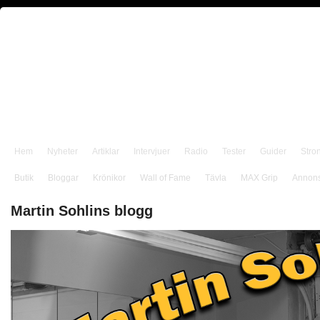
Hem
Nyheter
Artiklar
Intervjuer
Radio
Tester
Guider
Stro
Butik
Bloggar
Krönikor
Wall of Fame
Tävla
MAX Grip
Annon
Martin Sohlins blogg